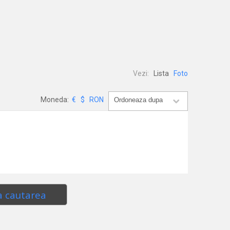
Vezi:
Lista
Foto
Moneda:
€
$
RON
a cautarea