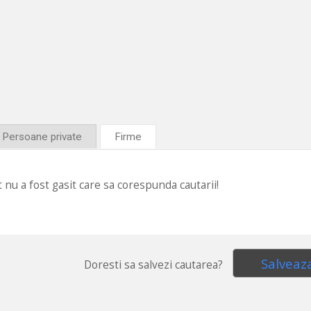
Persoane private
Firme
 nu a fost gasit care sa corespunda cautarii!
Salveaz
Doresti sa salvezi cautarea?