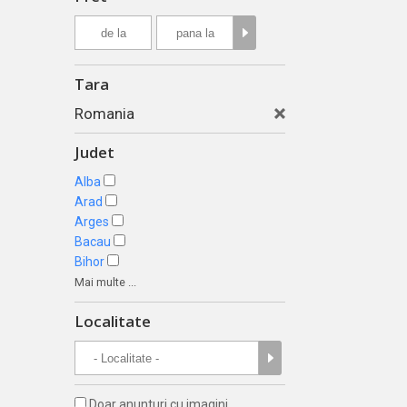
Tara
Romania
Judet
Alba
Arad
Arges
Bacau
Bihor
Mai multe ...
Localitate
Doar anunturi cu imagini