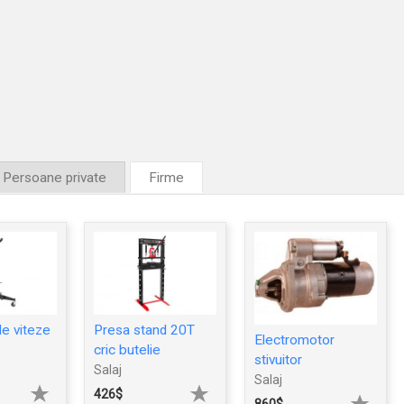
Persoane private
Firme
de viteze
Presa stand 20T
Electromotor
cric butelie
stivuitor
Salaj
Salaj
426$