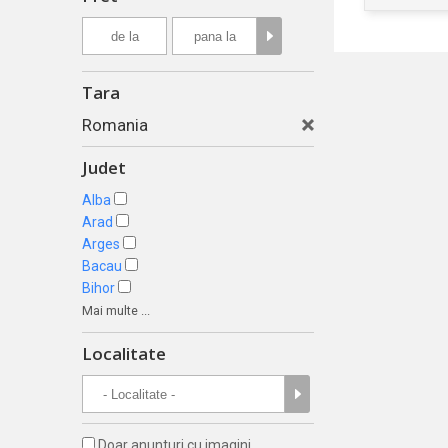
Tara
Romania
Judet
Alba
Arad
Arges
Bacau
Bihor
Mai multe ...
Localitate
Doar anunturi cu imagini