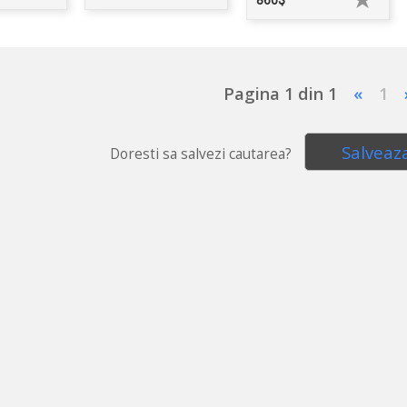
860$
Pagina 1 din 1
«
1
Salveaz
Doresti sa salvezi cautarea?