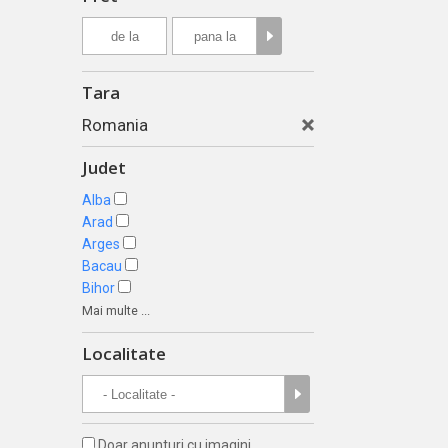
Tara
Romania
Judet
Alba
Arad
Arges
Bacau
Bihor
Mai multe ...
Localitate
Doar anunturi cu imagini