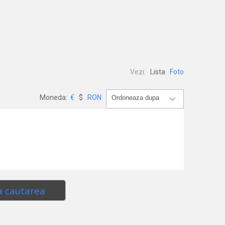
Vezi:
Lista
Foto
Moneda:
€
$
RON
a cautarea