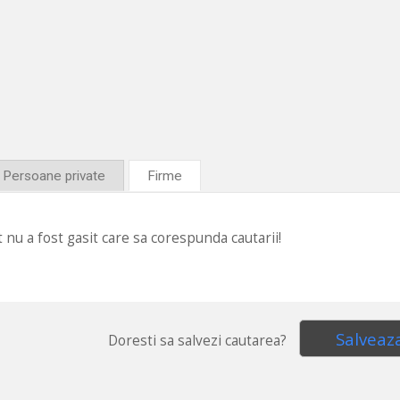
Persoane private
Firme
 nu a fost gasit care sa corespunda cautarii!
Salveaz
Doresti sa salvezi cautarea?