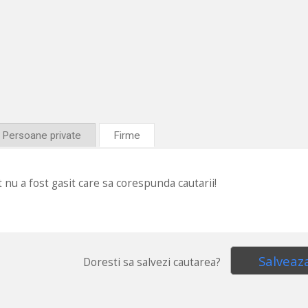
Persoane private
Firme
 nu a fost gasit care sa corespunda cautarii!
Salveaz
Doresti sa salvezi cautarea?