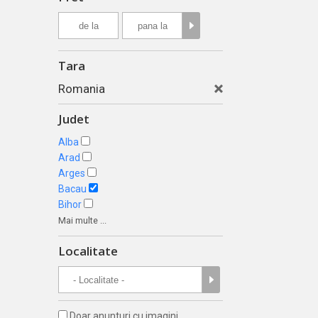
Tara
Romania
Judet
Alba
Arad
Arges
Bacau
Bihor
Mai multe ...
Localitate
Doar anunturi cu imagini