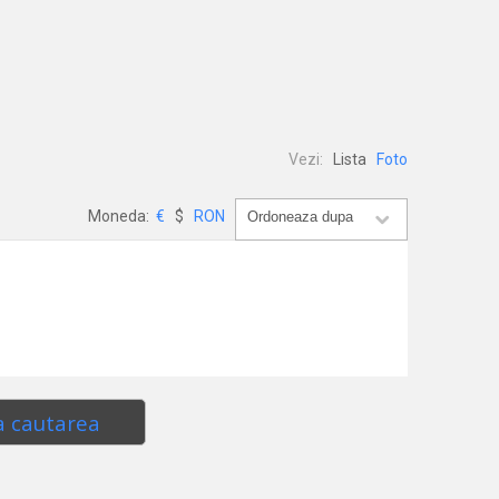
Vezi:
Lista
Foto
Moneda:
€
$
RON
a cautarea