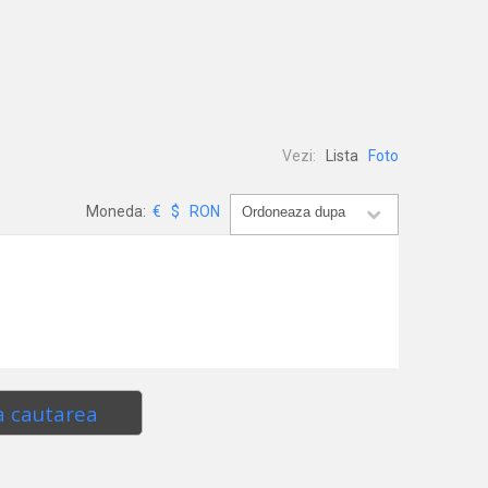
Vezi:
Lista
Foto
Moneda:
€
$
RON
a cautarea