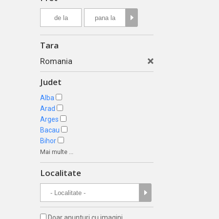
Tara
Romania
Judet
Alba
Arad
Arges
Bacau
Bihor
Mai multe ...
Localitate
Doar anunturi cu imagini