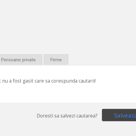
Persoane private
Firme
 nu a fost gasit care sa corespunda cautarii!
Salveaz
Doresti sa salvezi cautarea?