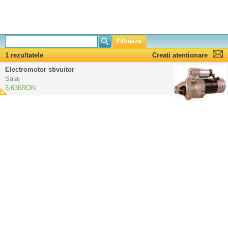
Filtreaza
1 rezultatele
Creati atentionare
Electromotor stivuitor
Salaj
3,636RON