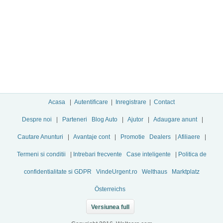
Acasa
|
Autentificare
|
Inregistrare
|
Contact
Despre noi
|
Parteneri
Blog Auto
|
Ajutor
|
Adaugare anunt
|
Cautare Anunturi
|
Avantaje cont
|
Promotie
Dealers
|
Afiliaere
|
Termeni si conditii
|
Intrebari frecvente
Case inteligente
|
Politica de
confidentialitate si GDPR
VindeUrgent.ro
Welthaus
Marktplatz
Österreichs
Versiunea full