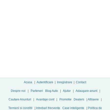
Acasa
|
Autentificare
|
Inregistrare
|
Contact
Despre noi
|
Parteneri
Blog Auto
|
Ajutor
|
Adaugare anunt
|
Cautare Anunturi
|
Avantaje cont
|
Promotie
Dealers
|
Afiliaere
|
Termeni si conditii
|
Intrebari frecvente
Case inteligente
|
Politica de