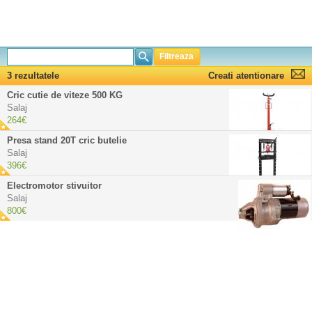
Filtreaza
3 rezultatele
Creati atentionare
Cric cutie de viteze 500 KG
Salaj
264€
Presa stand 20T cric butelie
Salaj
396€
Electromotor stivuitor
Salaj
800€