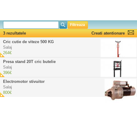
Filtreaza
3 rezultatele
Creati atentionare
Cric cutie de viteze 500 KG
Salaj
264€
Presa stand 20T cric butelie
Salaj
396€
Electromotor stivuitor
Salaj
800€