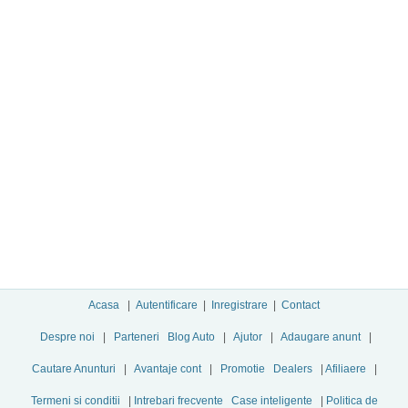
Acasa
|
Autentificare
|
Inregistrare
|
Contact
Despre noi
|
Parteneri
Blog Auto
|
Ajutor
|
Adaugare anunt
|
Cautare Anunturi
|
Avantaje cont
|
Promotie
Dealers
|
Afiliaere
|
Termeni si conditii
|
Intrebari frecvente
Case inteligente
|
Politica de