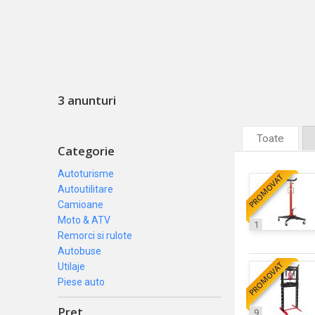
3 anunturi
Toate
Categorie
Autoturisme
PROMOVAT
Autoutilitare
Camioane
Moto & ATV
1
Remorci si rulote
Autobuse
PROMOVAT
Utilaje
Piese auto
Pret
9