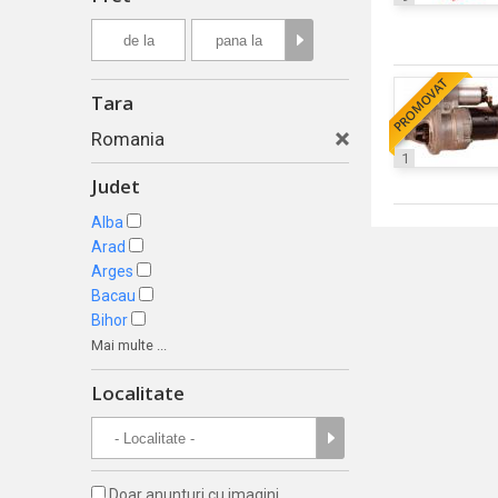
PROMOVAT
Tara
Romania
1
Judet
Alba
Arad
Arges
Bacau
Bihor
Mai multe ...
Localitate
Doar anunturi cu imagini