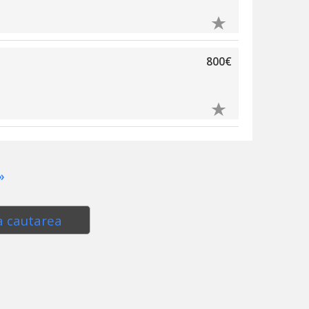
800€
»
a cautarea